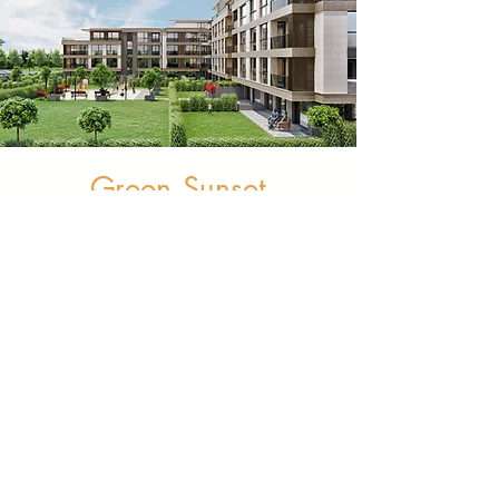
Green Sunset
Studio
Plovdiv
Próximamente
: Estudio acogedor y
moderno con terraza y jardín –
Plovdiv, Regatta Venue.
Disfruta de este estudio moderno
y elegante, ideal para parejas o
viajeros solos.
Relájate en un espacio tranquilo