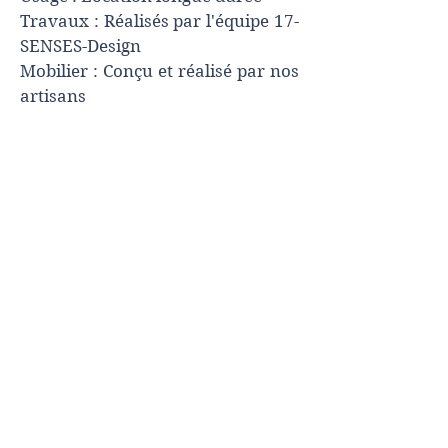
Travaux : Réalisés par l'équipe 17-
SENSES-Design
Mobilier : Conçu et réalisé par nos
artisans
Ce projet a été réalisé pour nos
partenaires de
BULGINVEST
Crédit Photos :
Photography by BK
Retour portfolio